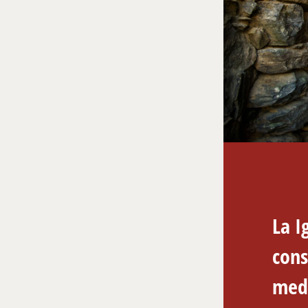
La I
cons
medi