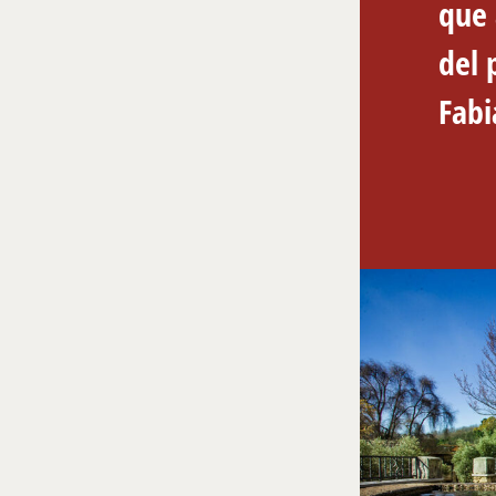
que 
del 
Fabi