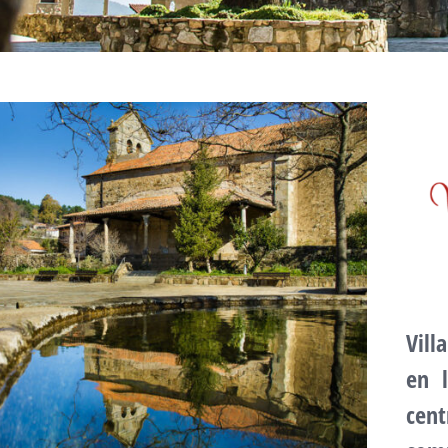
Vill
en 
cen