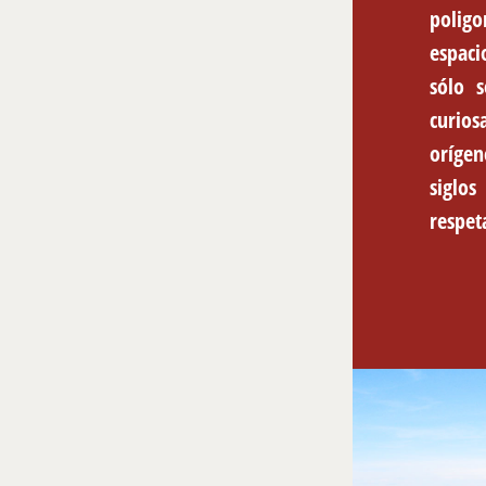
poligo
espaci
sólo s
curios
orígen
siglos
respet