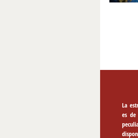
La es
es de 
peculi
dispo